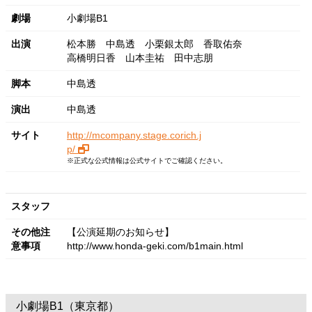
劇場
小劇場B1
出演
松本勝
中島透
小栗銀太郎
香取佑奈
高橋明日香
山本圭祐
田中志朋
脚本
中島透
演出
中島透
サイト
http://mcompany.stage.corich.j
p/
※正式な公式情報は公式サイトでご確認ください。
スタッフ
その他注
【公演延期のお知らせ】
意事項
http://www.honda-geki.com/b1main.html
小劇場B1（東京都）