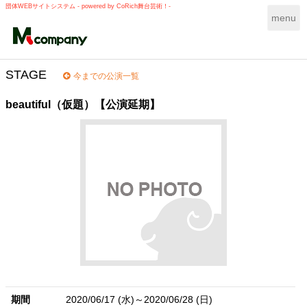
団体WEBサイトシステム - powered by
CoRich舞台芸術！-
T
menu
o
g
g
l
STAGE
今までの公演一覧
e
n
beautiful（仮題）【公演延期】
a
v
i
g
a
t
i
o
n
期間
2020/06/17 (水)～2020/06/28 (日)