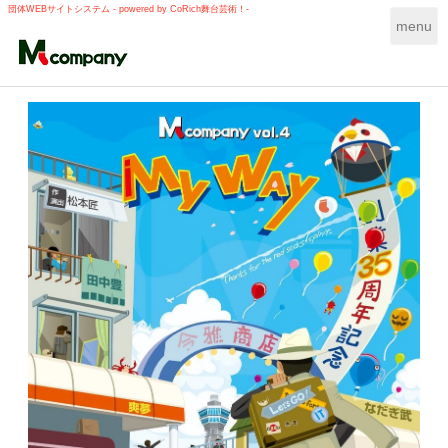
団体WEBサイトシステム - powered by
CoRich舞台芸術！-
T
menu
o
g
g
l
e
n
a
v
i
g
a
t
i
o
n