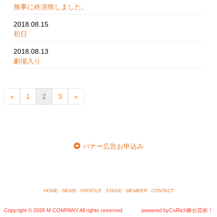
無事に終演致しました。
2018.08.15
初日
2018.08.13
劇場入り
(
«
1
2
3
»
c
u
r
r
e
バナー広告お申込み
n
t
)
HOME
NEWS
PROFILE
STAGE
MEMBER
CONTACT
Copyright ©
2026 M COMPANY All rights reserved.
powered by
CoRich舞台芸術！