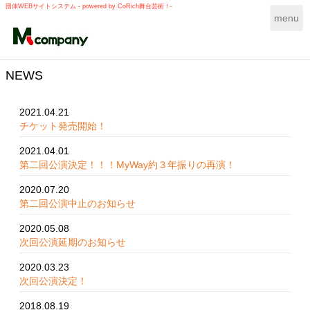
団体WEBサイトシステム - powered by
CoRich舞台芸術！-
T
menu
o
g
g
l
NEWS
e
n
2021.04.21
a
チケット発売開始！
v
i
2021.04.01
g
第二回公演決定！！！MyWay約３年振りの再演！
a
t
2020.07.20
i
第二回公演中止のお知らせ
o
n
2020.05.08
次回公演延期のお知らせ
2020.03.23
次回公演決定！
2018.08.19