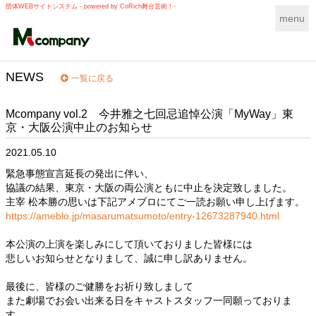
団体WEBサイトシステム - powered by
CoRich舞台芸術！-
T
menu
o
g
g
l
NEWS
一覧に戻る
e
n
Mcompany vol.2 今井雅之七回忌追悼公演「MyWay」東
a
京・大阪公演中止のお知らせ
v
i
2021.05.10
g
a
緊急事態宣言延長の発出に伴い、
t
協議の結果、東京・大阪の両公演ともに中止を決定致しました。
i
主宰 松本勝の思いは下記アメブロにてご一読お願い申し上げます。
o
https://ameblo.jp/masarumatsumoto/entry-12673287940.html
n
本公演の上演を楽しみにして頂いておりました皆様には
悲しいお知らせとなりまして、誠に申し訳ありません。
最後に、皆様のご健勝をお祈り致しまして
また劇場でお会い出来る日をキャストスタッフ一同願っておりま
す。